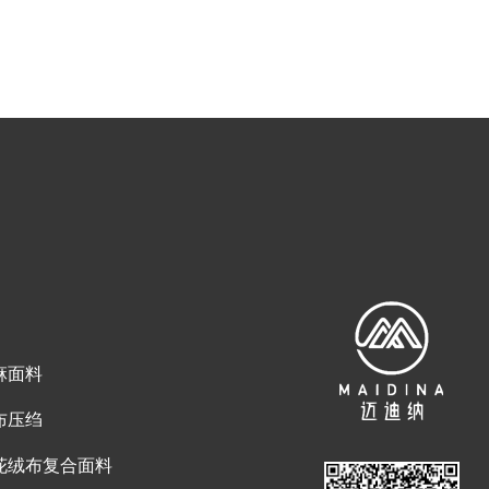
麻面料
布压绉
花绒布复合面料