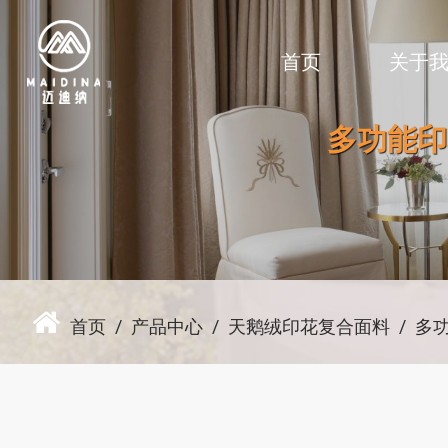
首页
关于
多功能印
首页
/
产品中心
/
天鹅绒印花复合面料
/
多