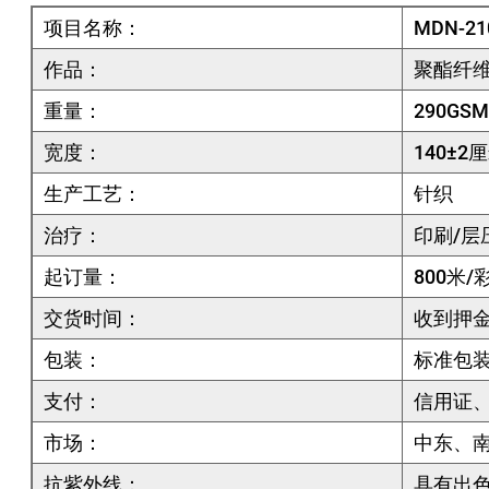
项目名称：
MDN-21
作品：
聚酯纤
重量：
290GSM
宽度：
140±2
生产工艺：
针织
治疗：
印刷/层
起订量：
800米/
交货时间：
收到押金后
包装：
标准包装
支付：
信用证
市场：
中东、
抗紫外线：
具有出