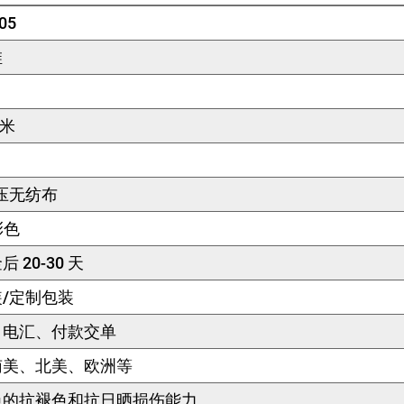
05
维
厘米
压无纺布
彩色
 20-30 天
/定制包装
、电汇、付款交单
南美、北美、欧洲等
色的抗褪色和抗日晒损伤能力