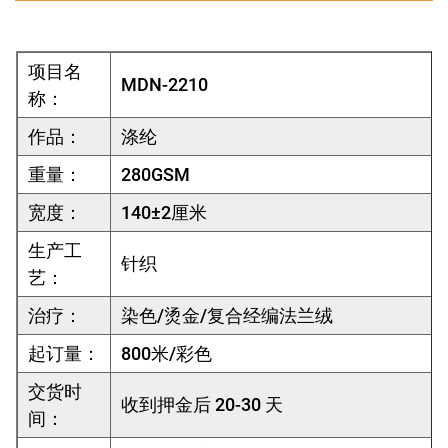
项目名
MDN-2210
称：
作品：
涤纶
重量：
280GSM
宽度：
140±2厘米
生产工
针织
艺：
治疗：
染色/烫金/复合经编法兰绒
起订量：
800米/彩色
交货时
收到押金后 20-30 天
间：