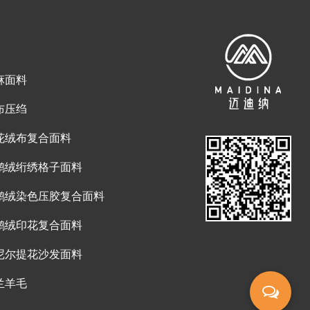
麻面料
布压绉
花绒布复合面料
鹅绒绗绣格子面料
鹅绒染色压胶复合面料
鹅绒印花复合面料
尼尔提花沙发面料
兰羊毛