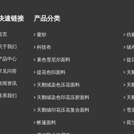
快速链接
产品分类
首页
窗纱
仿
关于我们
科技布
绒
产品中心
素色雪尼尔面料
提
常见问答
提花色织面料
天
新闻资讯
天鹅绒染色压花面料
天
联系我们
天鹅绒染色印花压胶面料
天
天鹅绒印花压花复合面料
雪
帐篷面料
荷