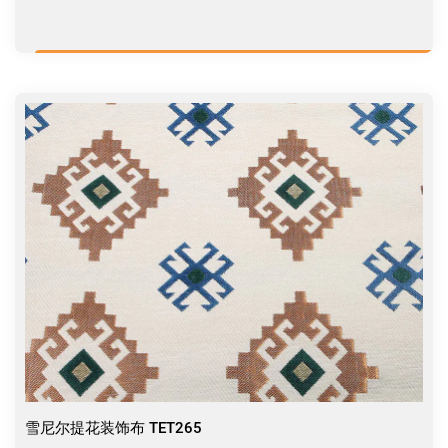
雪尼尔提花装饰布 TET265