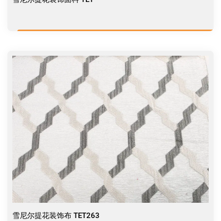
雪尼尔提花装饰布 TET263