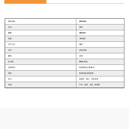
项目名称：
MDN-865
作品：
涤纶
重量：
380GSM
宽度：
145 厘米
生产工艺：
编织
治疗：
染色/涂层
颜色：
定制
起订量：
800米/彩色
交货时间：
收到押金后 20-30 天
包装：
标准包装/定制包装
支付：
信用证、电汇、付款交单
市场：
中东、南美、北美、欧洲等