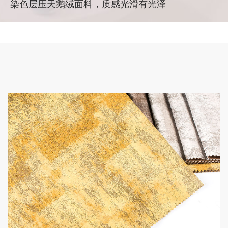
染色层压天鹅绒面料，质感光滑有光泽