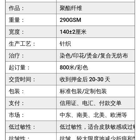
作品：
聚酯纤维
重量：
290GSM
宽度：
140±2厘米
生产工艺：
针织
治疗：
染色/印花/烫金/复合无纺布
起订量：
800米/彩色
交货时间：
收到押金后 20-30 天
包装：
标准包装/定制包装
支付：
信用证、电汇、付款交单
市场：
中东、南美、北美、欧洲等
低过敏性：
低过敏性，适合皮肤敏感或过敏
抗皱性：
抗皱，较大限度地减少折痕和皱