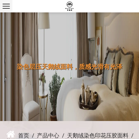
染色层压天鹅绒面料，质感光滑有光泽
首页
/
产品中心
/
天鹅绒染色印花压胶面料
/