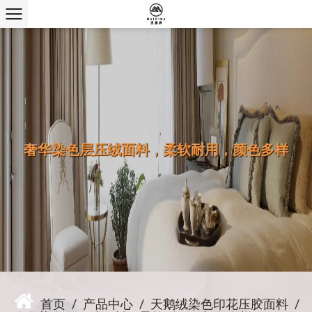
奢华染色层压绒面料，柔软耐用，颜色多样
首页
/
产品中心
/
天鹅绒染色印花压胶面料
/