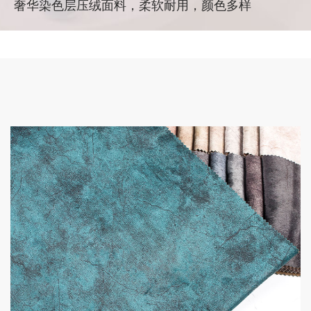
奢华染色层压绒面料，柔软耐用，颜色多样